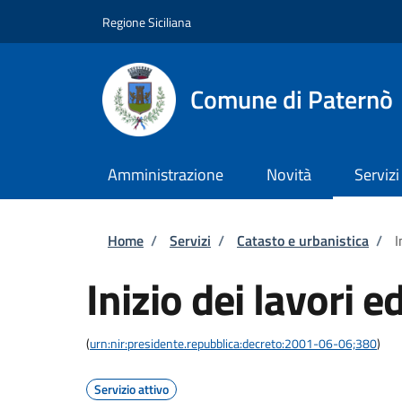
Salta al contenuto principale
Skip to footer content
Regione Siciliana
Comune di Paternò
Amministrazione
Novità
Servizi
Briciole di pane
Home
/
Servizi
/
Catasto e urbanistica
/
I
Inizio dei lavori ed
(
urn:nir:presidente.repubblica:decreto:2001-06-06;380
)
Servizio attivo