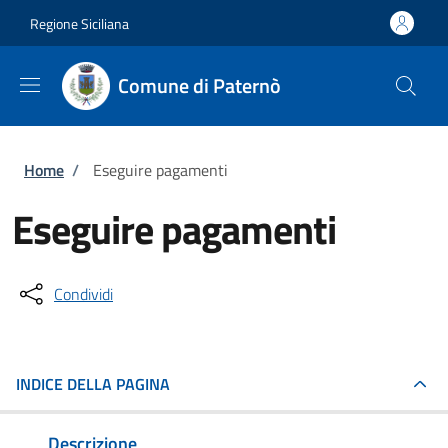
Salta al contenuto principale
Skip to footer content
Regione Siciliana
Comune di Paternò
Briciole di pane
Home
/
Eseguire pagamenti
Eseguire pagamenti
Condividi
INDICE DELLA PAGINA
Descrizione