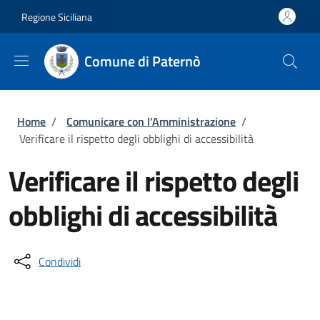
Salta al contenuto principale
Skip to footer content
Regione Siciliana
Comune di Paternò
Briciole di pane
Home
/
Comunicare con l'Amministrazione
/
Verificare il rispetto degli obblighi di accessibilità
Verificare il rispetto degli
obblighi di accessibilità
Condividi