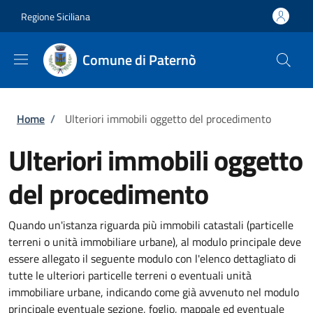
Salta al contenuto principale
Skip to footer content
Regione Siciliana
Comune di Paternò
Briciole di pane
Home
/
Ulteriori immobili oggetto del procedimento
Ulteriori immobili oggetto
del procedimento
Quando un'istanza riguarda più immobili catastali (particelle
terreni o unità immobiliare urbane), al modulo principale deve
essere allegato il seguente modulo con l'elenco dettagliato di
tutte le ulteriori particelle terreni o eventuali unità
immobiliare urbane, indicando come già avvenuto nel modulo
principale eventuale sezione, foglio, mappale ed eventuale