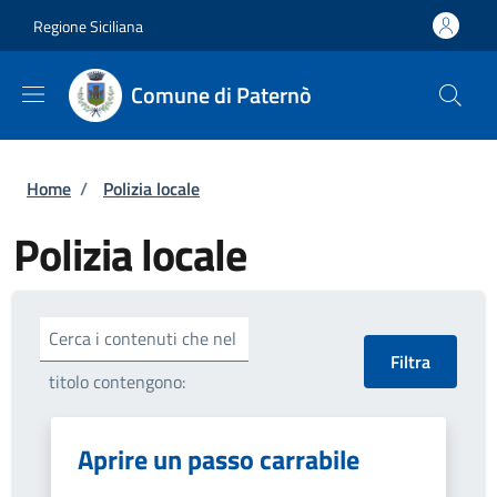
Salta al contenuto principale
Skip to footer content
Regione Siciliana
Comune di Paternò
Briciole di pane
Home
/
Polizia locale
Polizia locale
Cerca i contenuti che nel
titolo contengono:
Aprire un passo carrabile