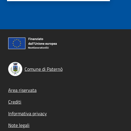
Comune di Paternò
Footer menu
Area riservata
Crediti
Informativa privacy
Note legali