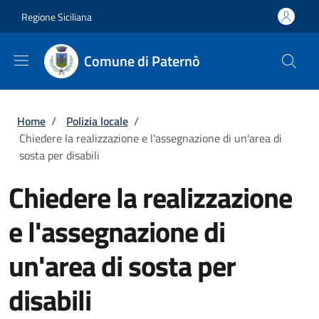
Salta al contenuto principale
Skip to footer content
Regione Siciliana
Comune di Paternò
Briciole di pane
Home
/
Polizia locale
/
Chiedere la realizzazione e l'assegnazione di un'area di
sosta per disabili
Chiedere la realizzazione
e l'assegnazione di
un'area di sosta per
disabili