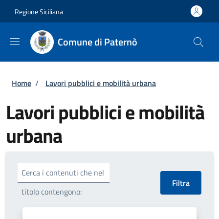
Salta al contenuto principale
Skip to footer content
Regione Siciliana
Comune di Paternò
Briciole di pane
Home
/
Lavori pubblici e mobilità urbana
Lavori pubblici e mobilità
urbana
Cerca i contenuti che nel
titolo contengono: