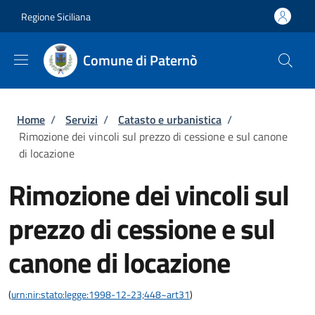
Salta al contenuto principale
Skip to footer content
Regione Siciliana
Comune di Paternò
Briciole di pane
Home
/
Servizi
/
Catasto e urbanistica
/
Rimozione dei vincoli sul prezzo di cessione e sul canone
di locazione
Rimozione dei vincoli sul
prezzo di cessione e sul
canone di locazione
(
urn:nir:stato:legge:1998-12-23;448~art31
)