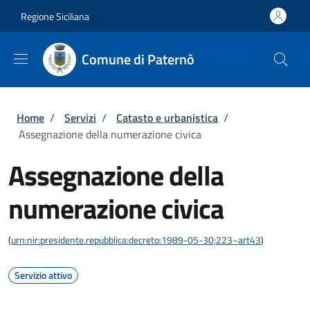
Salta al contenuto principale
Skip to footer content
Regione Siciliana
Comune di Paternò
Briciole di pane
Home
/
Servizi
/
Catasto e urbanistica
/
Assegnazione della numerazione civica
Assegnazione della
numerazione civica
(
urn:nir:presidente.repubblica:decreto:1989-05-30;223~art43
)
Servizio attivo