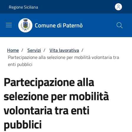
Salta al contenuto principale
Skip to footer content
Regione Siciliana
Comune di Paternò
Briciole di pane
Home
/
Servizi
/
Vita lavorativa
/
Partecipazione alla selezione per mobilità volontaria tra
enti pubblici
Partecipazione alla
selezione per mobilità
volontaria tra enti
pubblici