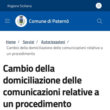
Salta al contenuto principale
Skip to footer content
Regione Siciliana
Comune di Paternò
Briciole di pane
Home
/
Servizi
/
Autorizzazioni
/
Cambio della domiciliazione delle comunicazioni relative a
un procedimento
Cambio della
domiciliazione delle
comunicazioni relative a
un procedimento