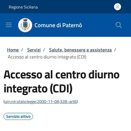
Salta al contenuto principale
Skip to footer content
Regione Siciliana
Comune di Paternò
Briciole di pane
Home
/
Servizi
/
Salute, benessere e assistenza
/
Accesso al centro diurno integrato (CDI)
Accesso al centro diurno
integrato (CDI)
(
urn:nir:stato:legge:2000-11-08;328~art6
)
Servizio attivo