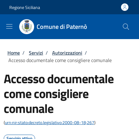
Salta al contenuto principale
Skip to footer content
Regione Siciliana
Comune di Paternò
Briciole di pane
Home
/
Servizi
/
Autorizzazioni
/
Accesso documentale come consigliere comunale
Accesso documentale
come consigliere
comunale
(
urn:nir:stato:decreto.legislativo:2000-08-18;267
)
Servizio attivo