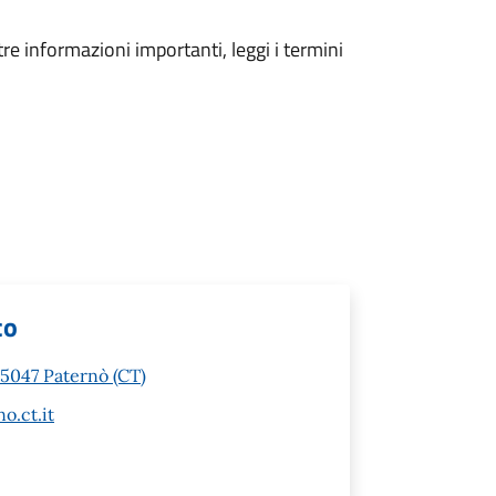
tre informazioni importanti, leggi i termini
co
95047 Paternò (CT)
o.ct.it