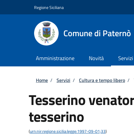
Salta al contenuto principale
Skip to footer content
Regione Siciliana
Comune di Paternò
Amministrazione
Novità
Servizi
Briciole di pane
Home
/
Servizi
/
Cultura e tempo libero
/
Tesserino venatori
tesserino
(
urn:nir:regione.sicilia:legge:1997-09-01;33
)