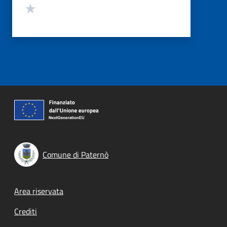
Valuta 1 stelle su 5
Comune di Paternò
Footer menu
Area riservata
Crediti