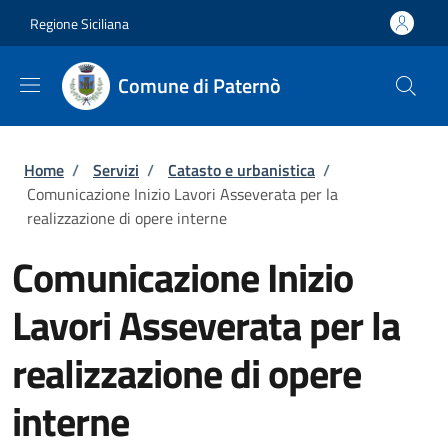
Salta al contenuto principale
Skip to footer content
Regione Siciliana
Comune di Paternò
Briciole di pane
Home
/
Servizi
/
Catasto e urbanistica
/
Comunicazione Inizio Lavori Asseverata per la
realizzazione di opere interne
Comunicazione Inizio
Lavori Asseverata per la
realizzazione di opere
interne