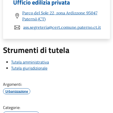
Ufficio edilizia privata
Parco del Sole 22, zona Ardizzone 95047
Paternò (CT)
ass.segreteria@cert.comune.paterno.ct.it
Strumenti di tutela
Tutela amministrativa
Tutela giurisdizionale
Argomenti:
Urbanizzazione
Categorie: