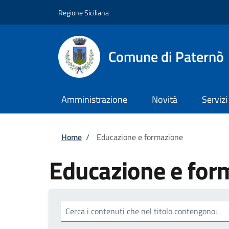
Salta al contenuto principale
Skip to footer content
Regione Siciliana
Comune di Paternò
Amministrazione
Novità
Servizi
Briciole di pane
Home
/
Educazione e formazione
Educazione e for
Cerca i contenuti che nel titolo contengono: