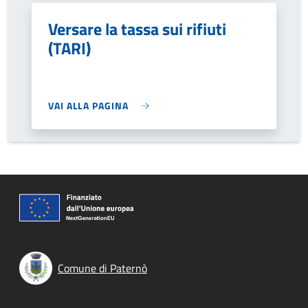
Versare la tassa sui rifiuti
(TARI)
VAI ALLA PAGINA
Comune di Paternò