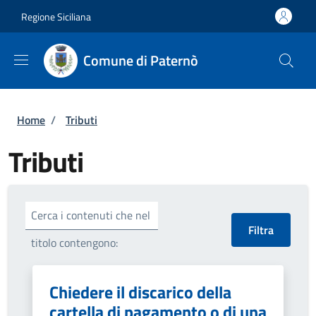
Salta al contenuto principale
Skip to footer content
Regione Siciliana
Comune di Paternò
Briciole di pane
Home
/
Tributi
Tributi
Cerca i contenuti che nel
titolo contengono:
Chiedere il discarico della
cartella di pagamento o di una