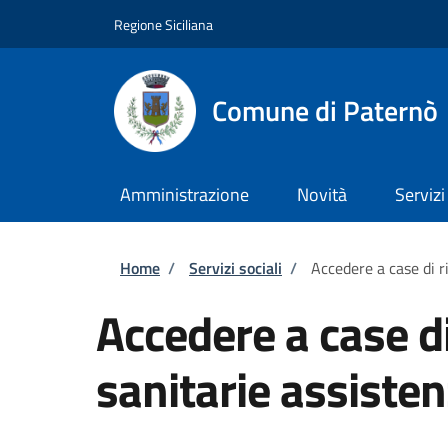
Salta al contenuto principale
Skip to footer content
Regione Siciliana
Comune di Paternò
Amministrazione
Novità
Servizi
Briciole di pane
Home
/
Servizi sociali
/
Accedere a case di r
Accedere a case d
sanitarie assisten