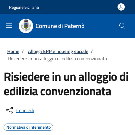
Salta al contenuto principale
Skip to footer content
Regione Siciliana
Comune di Paternò
Briciole di pane
Home
/
Alloggi ERP e housing sociale
/
Risiedere in un alloggio di edilizia convenzionata
Risiedere in un alloggio di
edilizia convenzionata
Condividi
Normativa di riferimento