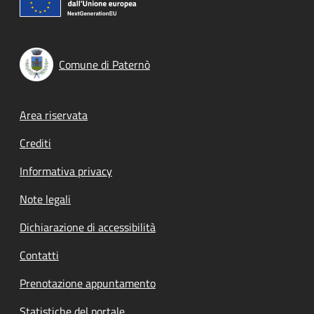
Comune di Paternò
Footer menu
Area riservata
Crediti
Informativa privacy
Note legali
Dichiarazione di accessibilità
Contatti
Prenotazione appuntamento
Statistiche del portale