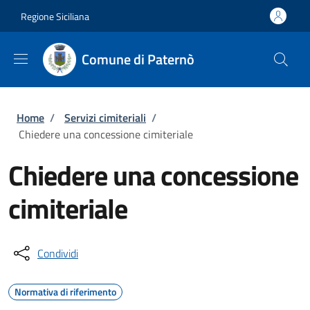
Salta al contenuto principale
Skip to footer content
Regione Siciliana
Comune di Paternò
Briciole di pane
Home
/
Servizi cimiteriali
/
Chiedere una concessione cimiteriale
Chiedere una concessione
cimiteriale
Condividi
Normativa di riferimento