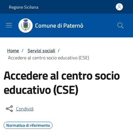
Salta al contenuto principale
Skip to footer content
Regione Siciliana
Comune di Paternò
Briciole di pane
Home
/
Servizi sociali
/
Accedere al centro socio educativo (CSE)
Accedere al centro socio
educativo (CSE)
Condividi
Normativa di riferimento