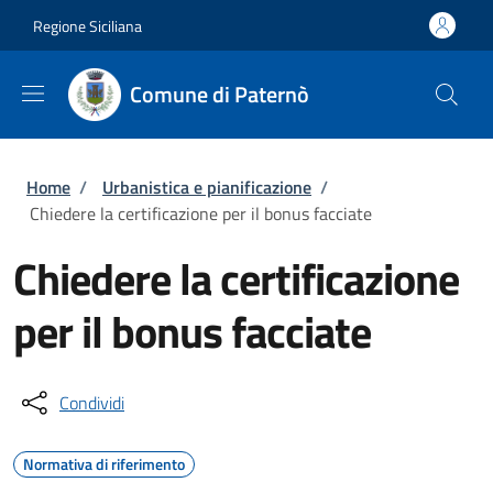
Salta al contenuto principale
Skip to footer content
Regione Siciliana
Comune di Paternò
Briciole di pane
Home
/
Urbanistica e pianificazione
/
Chiedere la certificazione per il bonus facciate
Chiedere la certificazione
per il bonus facciate
Condividi
Normativa di riferimento