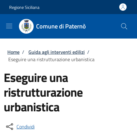
Salta al contenuto principale
Skip to footer content
Regione Siciliana
Comune di Paternò
Briciole di pane
Home
/
Guida agli interventi edilizi
/
Eseguire una ristrutturazione urbanistica
Eseguire una
ristrutturazione
urbanistica
Condividi