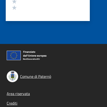
Valuta 2 stelle su 5
Valuta 1 stelle su 5
Comune di Paternò
Footer menu
Area riservata
Crediti