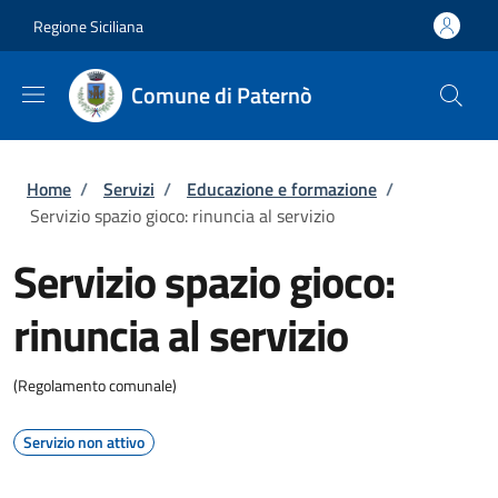
Salta al contenuto principale
Skip to footer content
Regione Siciliana
Comune di Paternò
Briciole di pane
Home
/
Servizi
/
Educazione e formazione
/
Servizio spazio gioco: rinuncia al servizio
Servizio spazio gioco:
rinuncia al servizio
(Regolamento comunale)
Servizio non attivo