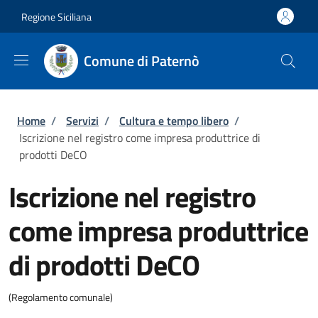
Salta al contenuto principale
Skip to footer content
Regione Siciliana
Comune di Paternò
Briciole di pane
Home
/
Servizi
/
Cultura e tempo libero
/
Iscrizione nel registro come impresa produttrice di
prodotti DeCO
Iscrizione nel registro
come impresa produttrice
di prodotti DeCO
(Regolamento comunale)