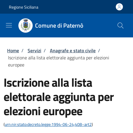
Salta al contenuto principale
Skip to footer content
Regione Siciliana
Comune di Paternò
Briciole di pane
Home
/
Servizi
/
Anagrafe e stato civile
/
Iscrizione alla lista elettorale aggiunta per elezioni
europee
Iscrizione alla lista
elettorale aggiunta per
elezioni europee
(
urn:nir:stato:decreto.legge:1994-06-24;408~art2
)